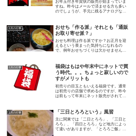
お年玉付き年賀状の販売が始まっていま
すね。昨今はメールで済ませる方も多い
のでしょうが、手元に残るアナログな年
賀状にも魅力があります。今日は年賀状
について一言。
おせち「作る派」それとも「通販
1月の行事
お取り寄せ派？」
おせち料理は作る派ですか？お正月を迎
えるという畏まった気持ちになれるの
で、例年おせちづくりは欠かせませんで
したが、昨年取り寄せてみました。簡単
すぎて、あっけにとられました。
福袋はもはや年末中にネットで買
1月の行事
う時代。。。ちょっと寂しいので
すがメリットも
初売りの目玉ともいえる福袋です。通常
は初売りの店舗で求めるのですが、昨今
は前もって年末にネット販売がされてま
す。福袋も名ばかりで、ただのセールに
なってしまったのかと少し寂しく思いま
すが。。
「三日とろろという」風習
1月の行事
主に関東では「二日とろろ」、「三日と
ろろ」、「四日とろろ」など地方によっ
て違いがありますが、「とろろご飯」や
「とろろ汁」を食べる習わしがありま