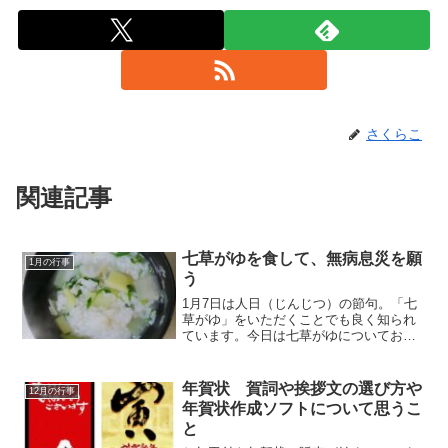
さくらこ
関連記事
七草がゆを食して、無病息災を願
1月の行事
う
1月7日は人日（じんじつ）の節句。「七
草がゆ」をいただくことでも良く知られ
ています。今日は七草がゆについてお話
しようと思います。
年賀状 賀詞や挨拶文の選び方や
12月の行事
年賀状作成ソフトについて思うこ
と