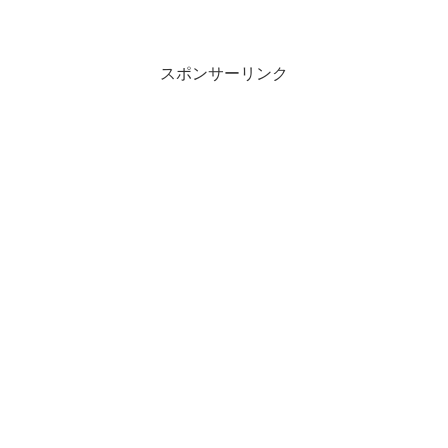
す。今日は「三日とろろ」についてお話
します。
スポンサーリンク